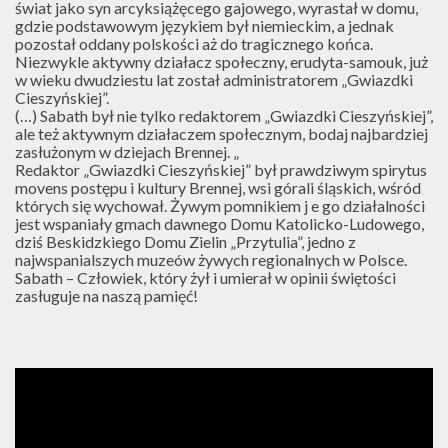
świat jako syn arcyksiążęcego gajowego, wyrastał w domu,
gdzie podstawowym językiem był niemieckim, a jednak
pozostał oddany polskości aż do tragicznego końca.
Niezwykle aktywny działacz społeczny, erudyta-samouk, już
w wieku dwudziestu lat został administratorem „Gwiazdki
Cieszyńskiej”.
(…) Sabath był nie tylko redaktorem „Gwiazdki Cieszyńskiej”,
ale też aktywnym działaczem społecznym, bodaj najbardziej
zasłużonym w dziejach Brennej. „
Redaktor „Gwiazdki Cieszyńskiej” był prawdziwym spirytus
movens postępu i kultury Brennej, wsi górali śląskich, wśród
których się wychował. Żywym pomnikiem j e go działalności
jest wspaniały gmach dawnego Domu Katolicko-Ludowego,
dziś Beskidzkiego Domu Zielin „Przytulia”, jedno z
najwspanialszych muzeów żywych regionalnych w Polsce.
Sabath – Człowiek, który żył i umierał w opinii świętości
zasługuje na naszą pamięć!