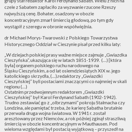
grupy stał redaktor Karol Ferdynand Sabath. Wielu z nich na
FOTOKAST
czele z Sabatem zapłaciło za wyzwanie rzucone Rzeszy
najwyższą cenę. Bohater, osadzony w obozie
koncentracyjnym zmarł śmiercią głodową, po tym gdy
wystąpił z szeregu w obronie współwięźnia.
dr Michael Morys-Twarowski z Polskiego Towarzystwa
Historycznego Oddział w Cieszynie pisał przed kilku laty:
„
W dziejach polskiej prasy ważne miejsce zajmuje „Gwiazdka
Cieszyńska”, ukazująca się w latach 1851-1939. (…) [która
była] organem polskiego ruchu narodowego na
Śląsku Cieszyńskim, a od lat osiemdziesiątych XIX w. jego
katolickiego skrzydła, (…).redaktorzy „Gwiazdki
Cieszyńskiej” byli postaciami znaczącymi co najmniej w skali
regionu (…)
Ostatnim przedwojennym redaktorem „Gwiazdki
Cieszyńskiej” był Karol Ferdy­nand Sabath (1902-1942).
Trudno zestawiać go z „olbrzymami” pokroju Stalmacha czy
Londzina, ale pamiętać trzeba, że karierę Sabatha brutalnie
przerwała druga wojna światowa. W 1941 r. został
aresztowany przez Niemców, a rok później zginął straszliwą
śmiercią w obozie koncentracyjnym w Mauthausen. Pod
wieloma względami był postacią wyjątkową – przyszedł na