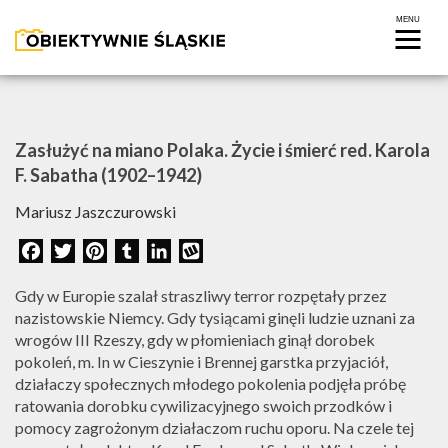
Zasłużyć na miano Polaka. Życie i śmierć red. Karola
F. Sabatha (1902–1942)
Mariusz Jaszczurowski
Facebook
Twitter
Pinterest
Tumblr
LinkedIn
Wykop
Gdy w Europie szalał straszliwy terror rozpętały przez
nazistowskie Niemcy. Gdy tysiącami ginęli ludzie uznani za
wrogów III Rzeszy, gdy w płomieniach ginął dorobek
pokoleń, m. In w Cieszynie i Brennej garstka przyjaciół,
FOTOREPORTAŻ
działaczy społecznych młodego pokolenia podjęła próbę
ratowania dorobku cywilizacyjnego swoich przodków i
WIDEO
pomocy zagrożonym działaczom ruchu oporu. Na czele tej