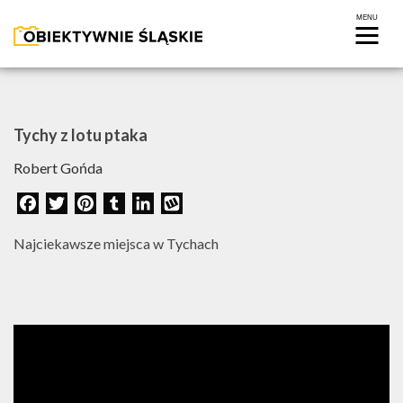
Tychy z lotu ptaka
Robert Gońda
Facebook
Twitter
Pinterest
Tumblr
LinkedIn
Wykop
Najciekawsze miejsca w Tychach
FOTOREPORTAŻ
WIDEO