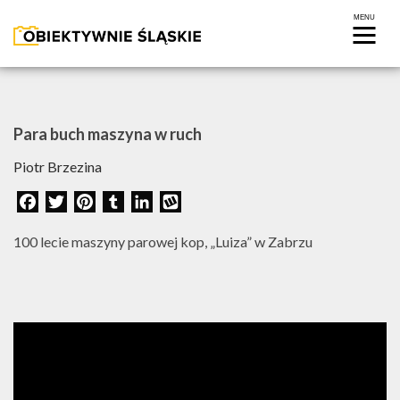
Para buch maszyna w ruch
Piotr Brzezina
Facebook
Twitter
Pinterest
Tumblr
LinkedIn
Wykop
100 lecie maszyny parowej kop, „Luiza” w Zabrzu
FOTOREPORTAŻ
WIDEO